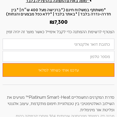
*מוצג באולם התצוגה בהרצליה בלבד
*משתתף במשלוח חינם (*ברכישה מעל 400 ש״ח​ | *בין
חדרה-גדרה בלבד | *באתר בלבד | *ללא כפל מבצעים והנחות)
₪
7,300
הצטרף לרשימת ההמתנה כדי לקבל אימייל כאשר מוצר זה יהיה זמין
הזן
את
כתובת
מספר
הדוא"ל
טלפון
שלך
כדי
להצטרף
לרשימת
עדכנו אותי כשחזר למלאי
ההמתנה
למוצר
זה
סדרת המקרנים החשמליים Platinum Smart-Heat™ מציעים את
השילוב האולטימטיבי בין טכנולוגיית חימום מתקדמת, עיצוב אלגנטי
ופליטת אור מינימלית.
מבנה דק במיוחד מנירוסטה איכותית 304 ומסכי קרמיקה כהים.