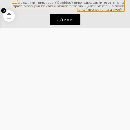
באתר זה נעשה שימוש בקובצי עוגיות (Cookies) ובטכנולוגיות דומות לצרכים
תפעוליים, ניתוח סטטיסטי, שיפור חוויית המשתמש והתאמת תוכן ופרסום ממוקד.
*לצפייה ב"מדיניות פרטיות" באתר
0
מסכים/ה
התחל שיחה
חייג אלינו
לפרטים והזמנות
1700-700-642
ניווט מהיר
אודותינו
רישום אחריות
מרכז מידע
קריירה