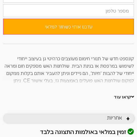
כתובת
מספר
הדוא"ל
טלפון
שלך
כדי
להצטרף
לרשימת
עדכנו אותי כשחזר למלאי
ההמתנה
למוצר
זה
קונספט חדש של תנורי חימום מעוצבים כרהיטי גן בעיצוב ייחודי
לשימוש במרפסת או בגינת הבית. שולחנות האש מספקים חום ומראה
ייחודי של להבות 'חיות', הם ניידים וניתן להעביר אותם בקלות ממקום
למקום שולחנות האש פועלים באמצעות גז, בעלי אישור CE. ניתן
לחבר לחיבור גז מובנה או באמצעות בלוני גז (מסופקים בנפרד).
שולחנות הגז מסופקים עם מכסה המגן על שולחן האש מפני פגעי מזג
קראו עוד
האוויר. שולחן האש קל לתפעול עם כפתור שליטה יחיד – פשוט
דוחפים, מסובבים ומחזיקים את הכפתור עד להצתה של המבער.
אחריות
ההצתה מופעלת באמצעות סוללת AAA יחידה, הדורשת החלפה רק
+
לעיתים רחוקות. לאחר ההדלקה, הלהבה וכך תפוקת החום מתכווננים
זמין במלאי באולמות התצוגה בלבד
בקלות על ידי סיבוב כפתור הבקרה כדי להשיג את תפוקת החום ואת