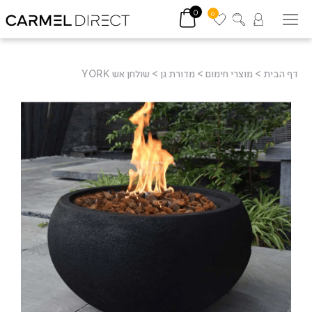
0
0
דף הבית
>
מוצרי חימום
>
מדורת גן
>
שולחן אש YORK