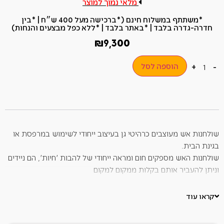
מלאי נמוך למוצר
*משתתף במשלוח חינם (*ברכישה מעל 400 ש״ח​ | *בין
חדרה-גדרה בלבד | *באתר בלבד | *ללא כפל מבצעים והנחות)
₪
9,300
הוספה לסל
+
-
שולחנות אש מעוצבים כרהיטי גן בעיצוב ייחודי לשימוש במרפסת או
בגינת הבית.
שולחנות האש מספקים חום ומראה ייחודי של להבות 'חיות', הם ניידים
וניתן להעביר אותם בקלות ממקום למקום
שולחנות האש פועלים באמצעות גז, בעלי אישור CE. ניתן לחבר
לחיבור גז מובנה או באמצעות בלוני גז (מסופקים בנפרד).
קראו עוד
שולחנות הגז מסופקים עם מכסה המגן על שולחן האש מפני פגעי מזג
האוויר.