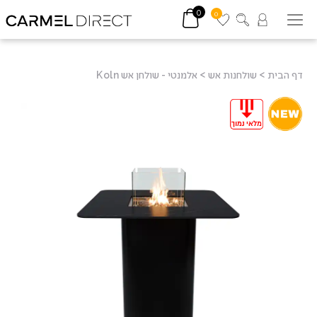
0
0
דף הבית
>
שולחנות אש
>
אלמנטי - שולחן אש Koln