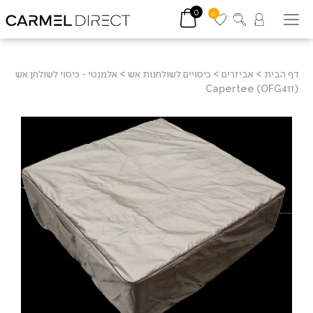
0
0
דף הבית
>
אביזרים
>
כיסויים לשולחנות אש
>
אלמנטי - כיסוי לשולחן אש
Capertee (OFG411)