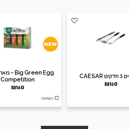
ig Green Egg
 CAESAR
Competition
₪
160
₪
160
השוואה