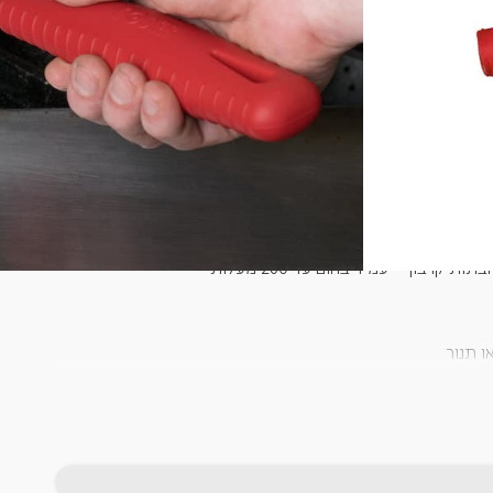
*משתתף במשלוח חינם (*ברכישה מעל 400 ש״ח​ | *בין חדרה-גדרה בלבד | *באתר
בלבד | *ללא כפל מבצעים והנחות)
+
-
הוספה לסל
 קרבון – עמיד בחום עד 260 מעלות
 תנור