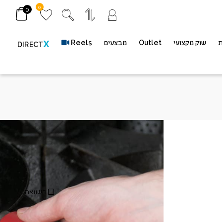
0
0
ת
שוק מקצועי
Outlet
מבצעים
Reels
X
DIRECT
ASCRHH11 – סיליקון שחור
בון
מק"ט
ASCRHH11
השוואה