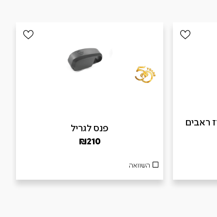
B – מארז ראבים
פנס לגריל
₪
210
השוואה