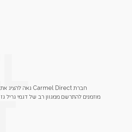
חברת Carmel Direct גאה להציג את גרילי הגז מבית המותגים המובילים בעולם. Grandhall, Napoleon, Caesar Grill, Lynx ועוד.
מוזמנים להתרשם ממגוון רב של דגמי גריל גז 