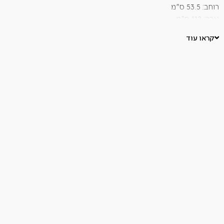
רוחב: 53.5 ס"מ
גובה: 112 ס"מ
עומק 53.5 ס"מ
קראו עוד