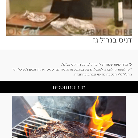
דניס בגריל גז
© כל הזכויות שמורות לחברת "כרמל דיירקט בע"מ".
*אין להעתיק, להפיץ, לשכפל, להציג בפומבי, או למסור לצד שלישי את התכנים ו/או כל חלק
מהנ"ל ללא הסכמה מראש ובכתב מהחברה.
מדריכים נוספים