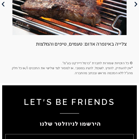
צלייה באינפרה אדום: טעמים, טיפים והמלצות
הסב
© כל הזכויות שמורות לחברת "כרמל דיירקט בע"מ".
*אין להעתיק, להפיץ, לשכפל, להציג בפומבי, או למסור לצד שלישי את התכנים ו/או כל חלק
מהנ"ל ללא הסכמה מראש ובכתב מהחברה.
LET'S BE FRIENDS
הירשמו לניוזלטר שלנו ​