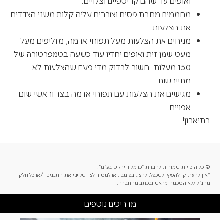
ואופים עד שהם קריספיים וצלויים.
מחממים מחבת פסים וצורבים עליה קלות משני הצדדים
את הצלעות.
מניחים את הצלעות מעל תפוחי אדמה, מזליפים מעל
מעט שמן זית ואופים יחדיו עוד כשעה בטמפרטורה של
150 מעלות. חשוב לבדוק מדי פעם שהצלעות לא
מתייבשות.
מגישים את הצלעות עם תפוחי אדמה בצד וראשי שום
אפויים.
בתיאבון!
© כל הזכויות שמורות לחברת "כרמל דיירקט בע"מ".
*אין להעתיק, להפיץ, לשכפל, להציג בפומבי, או למסור לצד שלישי את התכנים ו/או כל חלק
מהנ"ל ללא הסכמה מראש ובכתב מהחברה.
מדריכים נוספים