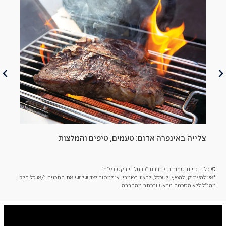
צלייה באינפרה אדום: טעמים, טיפים והמלצות
הסב
© כל הזכויות שמורות לחברת "כרמל דיירקט בע"מ".
*אין להעתיק, להפיץ, לשכפל, להציג בפומבי, או למסור לצד שלישי את התכנים ו/או כל חלק
מהנ"ל ללא הסכמה מראש ובכתב מהחברה.