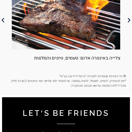
צלייה באינפרה אדום: טעמים, טיפים והמלצות
הסב
© כל הזכויות שמורות לחברת "כרמל דיירקט בע"מ".
*אין להעתיק, להפיץ, לשכפל, להציג בפומבי, או למסור לצד שלישי את התכנים ו/או כל חלק
מהנ"ל ללא הסכמה מראש ובכתב מהחברה.
LET'S BE FRIENDS