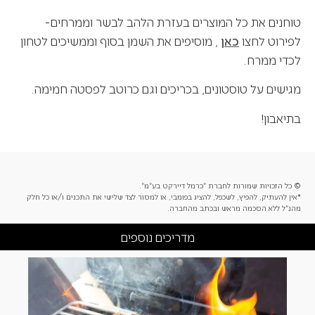
טוחנים את כל המוצרים בעזרת הלהב לבשר וממרחים-
לפירוט לחצו
כאן
, מוסיפים את השמן בסוף וממשיכים לטחון
לכדי ממרח.
מגישים על טוסטונים, בכריכים וגם כרוטב לפסטה חמימה.
בתיאבון!
© כל הזכויות שמורות לחברת "כרמל דיירקט בע"מ".
*אין להעתיק, להפיץ, לשכפל, להציג בפומבי, או למסור לצד שלישי את התכנים ו/או כל חלק
מהנ"ל ללא הסכמה מראש ובכתב מהחברה.
מדריכים נוספים