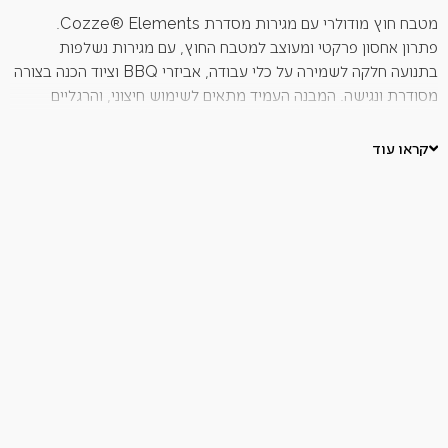
מטבח חוץ מודולרי עם מגירות מסדרת Cozze® Elements.
פתרון אחסון פרקטי ומעוצב למטבח החוץ, עם מגירות נשלפות
בתנועה חלקה לשמירה על כלי עבודה, אביזרי BBQ וציוד הכנה בצורה
מסודרת ונגישה. המבנה העמיד מתאים לשימוש חיצוני, והרגליים
המתכווננות מאפשרות יציבות על מגוון משטחים.
מאפיינים עיקריים:
קראו עוד
מגירות נשלפות לאחסון נוח ומסודר
עיצוב עמיד לתנאי חוץ
רגליים מתכווננות ליציבות מרבית
כולל 2 מגירות ומגירה נסתרת אחת
משתלב בצורה מודולרית עם סדרת Cozze® Elements
מידות:
110 × 60 × 90 ס״מ
משטח עליון:
נמכר בנפרד
עומס מרבי:
200 ק״ג
חומר: