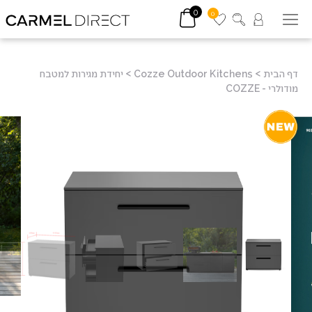
0
0
דף הבית
>
Cozze Outdoor Kitchens
>
יחידת מגירות למטבח
מודולרי - COZZE