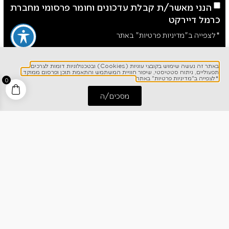
הנני מאשר/ת קבלת עדכונים וחומר פרסומי מחברת
כרמל דיירקט
*לצפייה ב"מדיניות פרטיות" באתר
באתר זה נעשה שימוש בקובצי עוגיות (Cookies) ובטכנולוגיות דומות לצרכים
תפעוליים, ניתוח סטטיסטי, שיפור חוויית המשתמש והתאמת תוכן ופרסום ממוקד.
*לצפייה ב"מדיניות פרטיות" באתר
0
מסכים/ה
התחל שיחה
חייג אלינו
לפרטים והזמנות
1700-700-642
ניווט מהיר