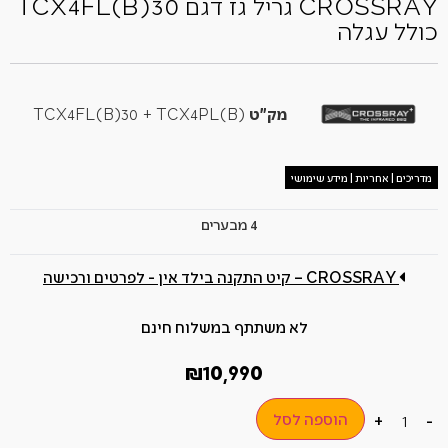
CROSSRAY גריל גז דגם TCX4FL(B)30
כולל עגלה
מק"ט
TCX4FL(B)30 + TCX4PL(B)
מדריכים | אחריות | מידע שימושי
4 מבערים
CROSSRAY – קיט התקנה בילד אין - לפרטים ורכישה
לא משתתף במשלוח חינם
₪
10,990
הוספה לסל
+
-