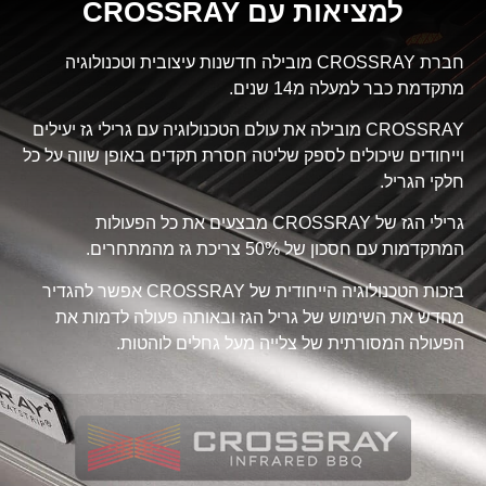
למציאות עם CROSSRAY
חברת CROSSRAY מובילה חדשנות עיצובית וטכנולוגיה
מתקדמת כבר למעלה מ14 שנים.
CROSSRAY מובילה את עולם הטכנולוגיה עם גרילי גז יעילים
וייחודים שיכולים לספק שליטה חסרת תקדים באופן שווה על כל
חלקי הגריל.
גרילי הגז של CROSSRAY מבצעים את כל הפעולות
המתקדמות עם חסכון של 50% צריכת גז מהמתחרים.
בזכות הטכנולוגיה הייחודית של CROSSRAY אפשר להגדיר
מחדש את השימוש של גריל הגז ובאותה פעולה לדמות את
הפעולה המסורתית של צלייה מעל גחלים לוהטות.