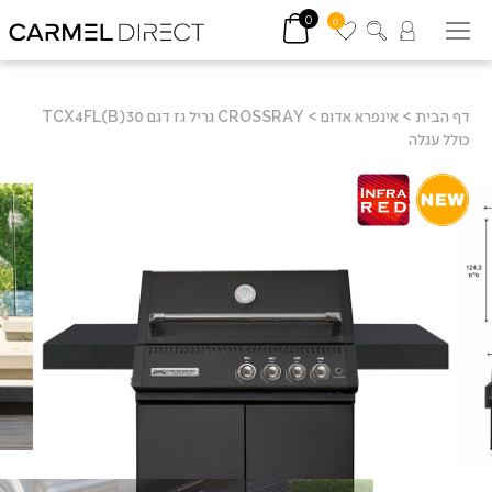
0
0
דף הבית
>
אינפרא אדום
>
CROSSRAY גריל גז דגם TCX4FL(B)30
כולל עגלה