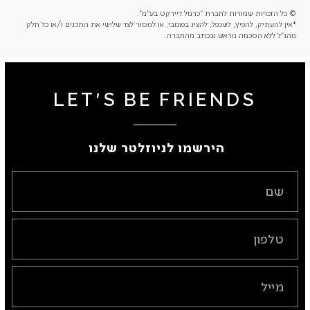
© כל הזכויות שמורות לחברת "כרמל דיירקט בע"מ".
*אין להעתיק, להפיץ, לשכפל, להציג בפומבי, או למסור לצד שלישי את התכנים ו/או כל חלק
מהנ"ל ללא הסכמה מראש ובכתב מהחברה.
LET'S BE FRIENDS
הירשמו לניוזלטר שלנו ​