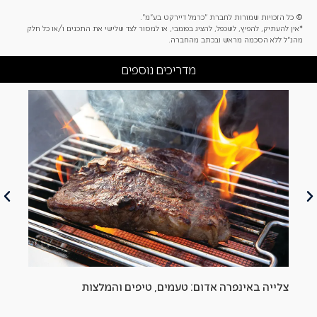
© כל הזכויות שמורות לחברת "כרמל דיירקט בע"מ".
*אין להעתיק, להפיץ, לשכפל, להציג בפומבי, או למסור לצד שלישי את התכנים ו/או כל חלק
מהנ"ל ללא הסכמה מראש ובכתב מהחברה.
מדריכים נוספים
צלייה באינפרה אדום: טעמים, טיפים והמלצות
הסב