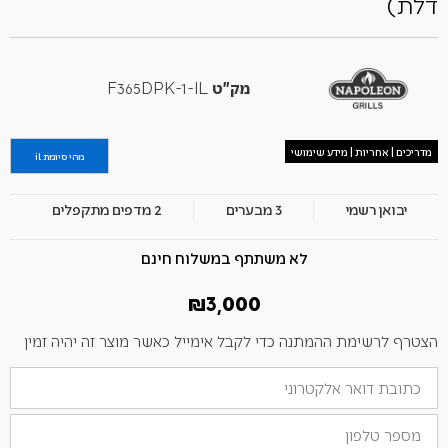
דלת)
מק"ט
F365DPK-1-IL
מדריכים | אחריות | מידע שימושי
מהי סיומת il
יבואן רשמי
3 מבערים
2 מדפים מתקפלים
לא משתתף במשלוח חינם
₪
3,000
הצטרף לרשימת ההמתנה כדי לקבל אימייל כאשר מוצר זה יהיה זמין
הזן
את
כתובת
מספר
הדוא"ל
טלפון
שלך