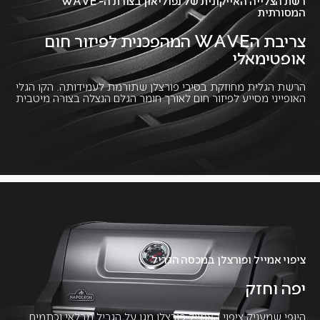
רשת הצלייה האייקונית של נפוליאון בצורת ה- WAVE
המסורתית
צריבת הWAVE המהפכנית לפיזור חום
אופטימאלי
הרשת הגלית מחוזקת בסיבי פורצלן שתורמת לעמידותה. הקו הגלי
האופייני מסייע לפיזור חום לאורך חומר הגלם הנצלה בצורה מיטבית​
ציפוי אמייל ופורצלן במכסה הגריל
יפה וחזק
היופי שמעניק ציפוי האמייל פורצלן מגן על הגריל מבלאי וכתמים