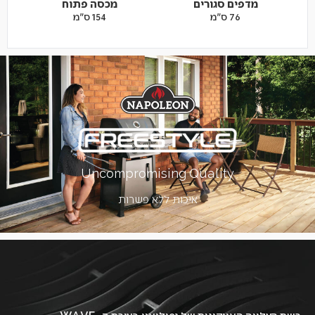
מדפים סגורים
מכסה פתוח
76 ס"מ
154 ס"מ
Uncompromising Quality
איכות ללא פשרות