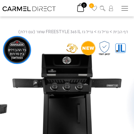
0
0
דף הבית
>
גריל גז
>
גריל גז FREESTYLE 365 IL שחור (עם דלת)
כל ההבדלים
בין סדרות
נפוליאון