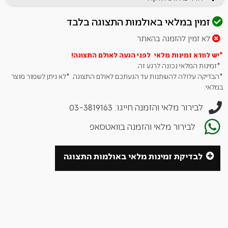
הגריל כולל דלת קדמית בעיצוב נקי ומוקפד, המעניקה מראה יוקרתי
ואלגנטי המשתלב בצורה מושלמת בכל מרפסת או חצר.
זמין במלאי באולמות התצוגה בלבד
גלגלים קשיחים עם בסיס רך לניוד קל ועמידות ארוכת שנים.
פותחן בקבוקים מובנה.
לא זמין להזמנה בהאתר
*יש לוודא זמינות מלאי לפני הגעה לאולם
התצוגה!
מידות:
*זמינות המלאי נכונה לרגע זה.
– משטח צלייה: 45X51 | עד כ -22 המבורגרים.
*הבדיקה עלולה להשתנות עד הגעתכם לאולם התצוגה. *לא ניתן לשמור מוצר
– גובה: 116 ס״מ (154סמ מכסה פתוח)
במלאי.
– רוחב: 124 ס״מ (76 ס״מ (מדפים סגורים)
– עומק: 64 ס״מ
לבירור מלאי והזמנה חייגו: 03-3819163
מידה אריזה/קרטון:
לבירור מלאי והזמנה בוואטסאפ
גובה: 51 ס"מ
רוחב: 72 ס"מ
לבדיקת זמינות מלאי באולמות התצוגה
עומק: 75 ס"מ
משקל: 50 ק"ג
אחריות: אחריות נשיאותית של נפוליאון ל-10 שנים בכפוף לתנאים
והגבלות של היצרן.