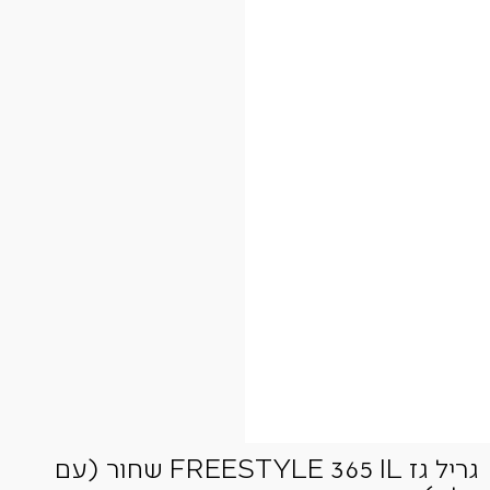
גריל גז FREESTYLE 365 IL שחור (עם