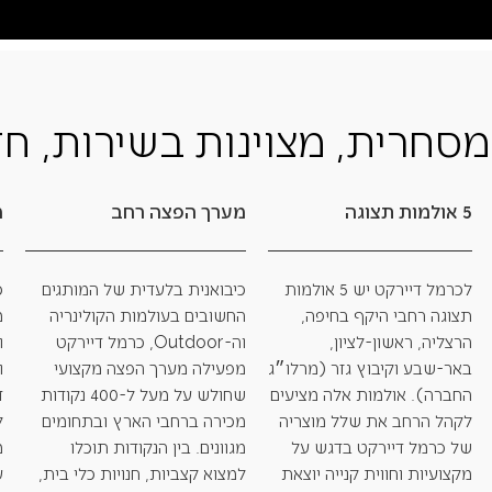
מסחרית, מצוינות בשירות, חד
5 אולמות תצוגה
מערך הפצה רחב
מ
לכרמל דיירקט יש 5 אולמות
כיבואנית בלעדית של המותגים
כ
תצוגה רחבי היקף בחיפה,
החשובים בעולמות הקולינריה
מ
הרצליה, ראשון-לציון,
וה-Outdoor, כרמל דיירקט
ו
באר-שבע וקיבוץ גזר (מרלו״ג
מפעילה מערך הפצה מקצועי
ו
החברה). אולמות אלה מציעים
שחולש על מעל ל-400 נקודות
ד
לקהל הרחב את שלל מוצריה
מכירה ברחבי הארץ ובתחומים
ל
של כרמל דיירקט בדגש על
מגוונים. בין הנקודות תוכלו
מ
מקצועיות וחווית קנייה יוצאת
למצוא קצביות, חנויות כלי בית,
ע