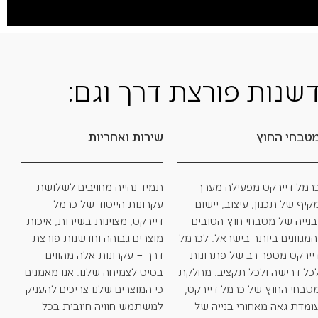
שנות פורצת דרך וגם:
טבחי החוץ
שירות ואחריות
רמל דיירקט מפעילה מערך
תמיד נהייה מחויבים לשלושת
קיף של תכנון, עיצוב, יישום
עקרונות הייסוד של כרמל
בנייה של מטבחי חוץ הטובים
דיירקט, מצוינות בשירות, איכות
המגוונים ביותר בישראל. לכרמל
מוצרים גבוהה וחדשנות פורצת
יירקט מספר רב של פתרונות
דרך – עקרונות אלה מהווים
כל דרישה ולכל תקציב. מחלקת
בסיס לצמיחה שלנו. אנו מאמנים
טבחי החוץ של כרמל דיירקט,
כי המוצרים שלנו צריכים להעניק
ומדת גאה מאחורי בנייה של
למשתמש חוויה חיובית בכל