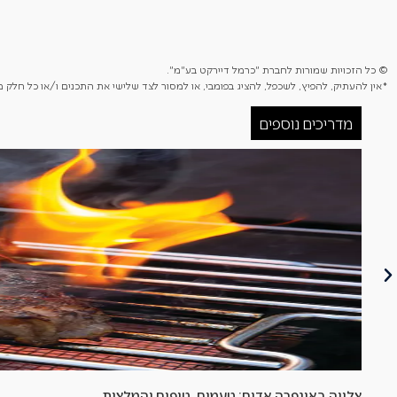
© כל הזכויות שמורות לחברת "כרמל דיירקט בע"מ".
*אין להעתיק, להפיץ, לשכפל, להציג בפומבי, או למסור לצד שלישי את התכנים ו/או כל חל
מדריכים נוספים
צלייה באינפרה אדום: טעמים, טיפים והמלצות