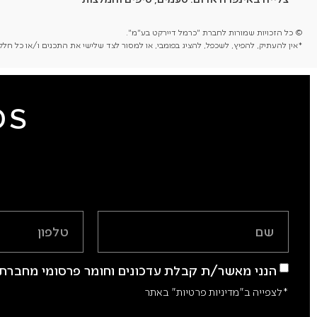
© כל הזכויות שמורות לחברת "כרמל דיירקט בע"מ".
*אין להעתיק, להפיץ, לשכפל, להציג בפומבי, או למסור לצד שלישי את התכנים ו/או כל 
DS
הנני מאשר/ת קבלת עדכונים וחומר פרסומי מחברת 
*לצפייה ב"מדיניות פרטיות" באתר