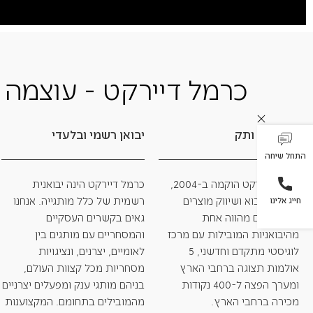
כרמל דיירקט - עוצמה 
20 שנות ותק
יבואן רשמי ובלעדי
התחל שיחה
כרמל דיירקט הוקמה ב-2004,
כרמל דיירקט הינה יבואנית
כחברת ייבוא ושיווק מוצרים
רשמית של כלל מותגייה. אנחנו
חייג אלינו
קטנה וכיום מהווה אחת
גאים בקשרים העסקיים
מהיבואניות המובילות עם מרכז
והמסחריים עם מותגים בין
לוגיסטי מתקדם וחדשני, 5
לאומיים, יצרנים, ונציגויות
אולמות תצוגה ברחבי הארץ
מסחריות מכל קצוות העולם,
ומערך הפצה ל-400 נקודות
בניהם מותגי ענק ומפעלים יצרניים
מכירה ברחבי הארץ.
מהמובילים בתחומם. המקצוענות