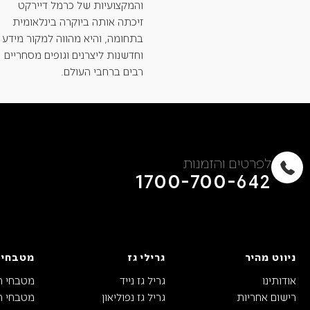
והמקצועיות של כרמל דיירקט
זיכתה אותה ביוקרה בינלאומית
בתחומה, והיא מהווה למקור מידע
וחדשנות ליצרנים וגופים מסחריים
רבים ברחבי העולם.
לפרטים והזמנות
1700-700-642
ניווט מהיר
גרילי גז
מטבחי 
אודותינו
גריל גז נייד
מטבחי ח
רישום אחריות
גריל גז נפוליאון
מטבחי חו